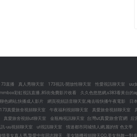
e173直播
真人秀聊天室
173視訊-開放性聊天室
性愛視訊聊天室
u
mmbox彩虹視訊直播 ,85街免費影片收看
久久色悠悠網,s383看黃台的
聊色網站,快播成人影片
網頁視頻語音聊天室,俺去啦快播午夜電影
日
ve173真愛旅舍視頻聊天室
午夜福利視頻聊天室
真愛旅舍視頻聊天室
台灣ut真愛旅舍官網
訊
真愛旅舍視頻ut聊天室
金瓶梅視訊聊天室
后
免費視訊-uu視頻聊天室
ut視訊聊天室
情迷都市同城情人網,麗的情˙色文學
激情美女真人秀,摯愛中年同志聊天
美女隨機視頻聊天QQ,美女熱舞一對