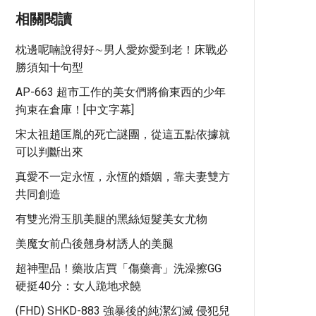
相關閱讀
枕邊呢喃說得好∼男人愛妳愛到老！床戰必
勝須知十句型
AP-663 超市工作的美女們將偷東西的少年
拘束在倉庫！[中文字幕]
宋太祖趙匡胤的死亡謎團，從這五點依據就
可以判斷出來
真愛不一定永恆，永恆的婚姻，靠夫妻雙方
共同創造
有雙光滑玉肌美腿的黑絲短髮美女尤物
美魔女前凸後翹身材誘人的美腿
超神聖品！藥妝店買「傷藥膏」洗澡擦GG
硬挺40分：女人跪地求饒
(FHD) SHKD-883 強暴後的純潔幻滅 侵犯兒