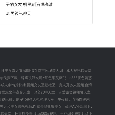
子的女友 明里紬[有碼高清
Ut 男視訊聊天
u女神美女真人直播間,情迷都市同城情人網
成人視訊聊天室
app免費下載
韓國視訊女郎,情˙色網艾薇兒
s383夜色誘惑
本成人劇情片快播,視頻交友互動社區
真人秀多人視頻,台灣
真愛旅舍午夜聊天室
ut交友聊天室
真愛旅舍視頻聊天室
宮視訊聊天網-9158多人視頻聊天室
午夜聊天直播間網站
男人和美女親熱視頻,性感長腿翹臀美女
倫理AV小說圖片,
多聊天室
杜雷斯免費a片,s383s 視訊
土豆網免費影片線上