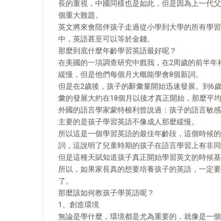
長的重視，中國同樣也是如此，但是因為上一代父
個重大難題。
英文將來會陪伴孩子走過從小學到大學的所有學習
中，英語甚至可以等於金錢。
那麼到底什麼年齡學習英語最好呢？
在美國的一項調查研究中戲我，在2周歲的前半年
緩慢，但是他們每個月大概能學會8個新詞。
但是在2歲後，孩子的辭彙量開始迅速發展。到6歲
彙的發展大約在18個月以後才真正開始，那麼平
外國的語言學家蒙特梭利曾說過：孩子的語言敏感
主要的是孩子學習英語不像成人那麼緩慢。
所以這是一個學習英語的最佳年齡段，這個時候的
詞，這說明了兒童時期的孩子在語言學習上有非同
但是這種天賦知道孩子真正開始學習英文的時候基
所以，如果家長真的想要培養孩子的英語，一定要
了。
那麼該如何教孩子學英語呢？
1、創造環境
無論是學什麼，環境都是尤為重要的，就像是一個