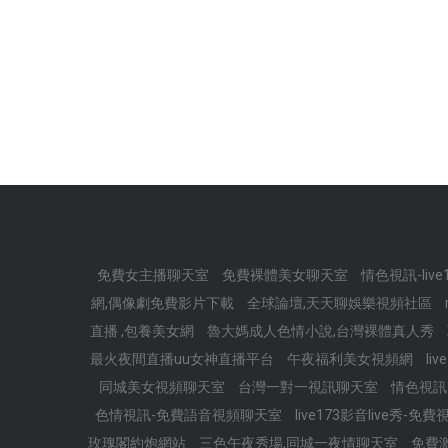
免費女主播聊天室
免費裸體美女聊天室
情色視訊-liv
網,偶像劇免費影片下載
全球論壇,天天聊娛樂視頻社區
直播 ,包養美女網
魯大媽成人色情小說,台灣裸體真人秀
最火夜間直播uu女神直播平台
午夜福利美女視頻網
li
同城美女視頻聊天室
台灣一對一視訊聊天室
情色視
色情視訊-免費語音視頻聊天室
live173影音live秀-
玫瑰閣約炮網站
三色午夜秀場,同城一夜情聊天室
免費