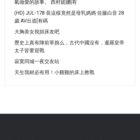
氣做愛的故事。 西村妮娜[有
(HD) JUL-178 長這樣竟然是母乳媽媽 佐藤白音 28
歲 AV出道[有碼
大胸美女視頻床友吧
歷史上真有陣前單挑么，古代中國沒有，暹羅皇帝
太子皆要迎戰
寂寞同城一夜交友站
天生我材必有用！小雞雞的床上教戰