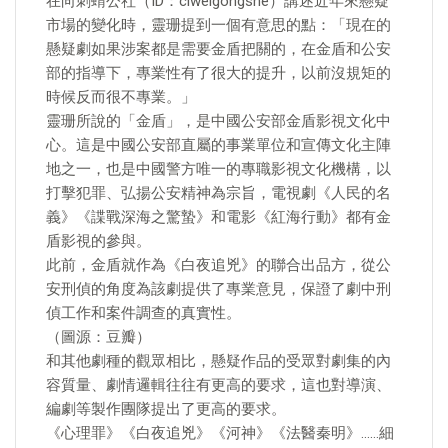
在向刺蝟公社（ID：ciweigongshe）講述近年來懸疑
市場的變化時，靈珊提到一個有意思的點：「現在的
懸疑劇如果涉案都是需要金盾把關的，在金盾和公安
部的指導下，專業性有了很大的提升，以前沒規矩的
時候反而很不專業。」
靈珊所說的「金盾」，是中國公安部金盾影視文化中
心。這是中國公安部直屬的事業單位和宣傳文化主陣
地之一，也是中國警方唯一的專職影視文化機構，以
打擊犯罪、弘揚公安精神為宗旨，電視劇《人民的名
義》《諜戰深海之驚蟄》和電影《紅海行動》都有金
盾影視的參與。
此前，金盾就作為《白夜追兇》的聯合出品方，從公
安刑偵的角度為該劇提供了專業意見，保證了劇中刑
偵工作和案件調查的真實性。
（圖源：豆瓣）
和其他劇種的觀眾相比，懸疑作品的受眾對劇集的內
容質量、劇情邏輯往往有更高的要求，這也對導演、
編劇等製作團隊提出了更高的要求。
《心理罪》《白夜追兇》《河神》《法醫秦明》……細