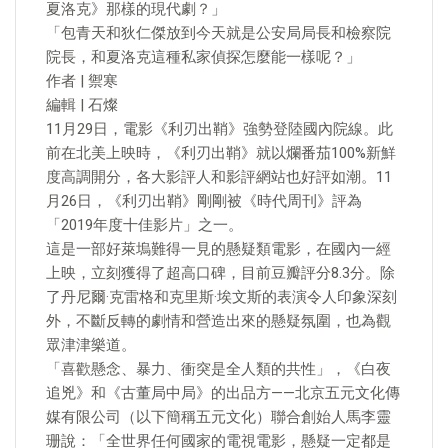
夏洛克》那樣的現代劇？」
「包青天和狄仁傑放到今天就是公安局局長和檢察院
院長，和夏洛克這種私家偵探怎麼能一樣呢？」
作者 | 禦寒
編輯 | 石燦
11月29日，電影《利刃出鞘》強勢登陸國內院線。此
前在北美上映時，《利刃出鞘》就以爛番茄100%新鮮
度高調開分，各大影評人和影評網站也好評如潮。11
月26日，《利刃出鞘》剛剛被《時代周刊》評為
「2019年度十佳影片」之一。
這是一部好萊塢難得一見的懸疑類電影，在國內一經
上映，立刻獲得了超高口碑，目前豆瓣評分8.3分。除
了丹尼爾·克雷格和克里斯·埃文斯的表演令人印象深刻
外，不斷反轉的劇情和營造出來的懸疑氛圍，也為觀
眾津津樂道。
「喜歡懸念、暴力、衝突是全人類的共性」，《白夜
追兇》和《古董局中局》的出品方——北京五元文化傳
媒有限公司（以下簡稱五元文化）聯合創始人馬李靈
珊說：「全世界任何國家的電視電影，懸疑一定都是