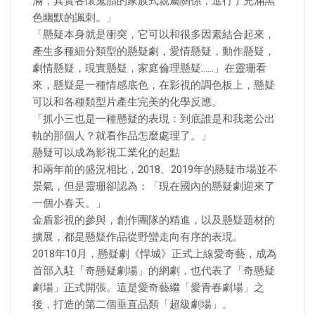
滿，其實各懷鬼胎的家族式親屬關係，進行了充滿黑
色幽默的諷刺。」
「懸疑本身就是衝突，它可以和很多因素結合起來，
產生多種細分類型的懸疑劇，愛情懸疑，動作懸疑，
劇情懸疑，現實懸疑，家庭倫理懸疑……」在靈珊看
來，懸疑是一種情感底色，在影視的調色板上，懸疑
可以和各種類型片產生完美的化學反應。
「抓小三也是一種懸疑的表現：到底誰是和我老公出
軌的那個人？就看作品怎麼處理了。」
懸疑可以成為影視工業化的起點
和兩年前的盛況相比，2018、2019年的懸疑市場並不
景氣，但是靈珊卻認為：「現在國內的懸疑劇迎來了
一個小春天。」
金盾影視的參與，創作團隊的精進，以及懸疑題材的
擴展，都是懸疑作品從野蠻走向有序的表現。
2018年10月，懸疑劇《悍城》正式上線愛奇藝，成為
首部入駐「奇懸疑劇場」的網劇，也代表了「奇懸疑
劇場」正式開張。這是愛奇藝繼「愛青春劇場」之
後，打造的第二個垂直品類「超級劇場」。