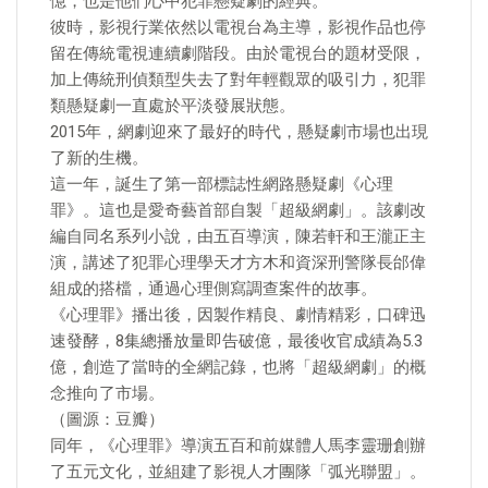
憶，也是他們心中犯罪懸疑劇的經典。
彼時，影視行業依然以電視台為主導，影視作品也停
留在傳統電視連續劇階段。由於電視台的題材受限，
加上傳統刑偵類型失去了對年輕觀眾的吸引力，犯罪
類懸疑劇一直處於平淡發展狀態。
2015年，網劇迎來了最好的時代，懸疑劇市場也出現
了新的生機。
這一年，誕生了第一部標誌性網路懸疑劇《心理
罪》。這也是愛奇藝首部自製「超級網劇」。該劇改
編自同名系列小說，由五百導演，陳若軒和王瀧正主
演，講述了犯罪心理學天才方木和資深刑警隊長邰偉
組成的搭檔，通過心理側寫調查案件的故事。
《心理罪》播出後，因製作精良、劇情精彩，口碑迅
速發酵，8集總播放量即告破億，最後收官成績為5.3
億，創造了當時的全網記錄，也將「超級網劇」的概
念推向了市場。
（圖源：豆瓣）
同年，《心理罪》導演五百和前媒體人馬李靈珊創辦
了五元文化，並組建了影視人才團隊「弧光聯盟」。