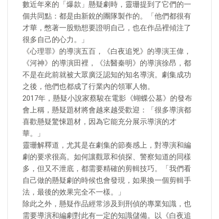
數近年來的「爆款」懸疑劇時，靈珊提到了它們的一
個共同點：都是由新銳的團隊製作的。「他們都很有
才華，憋著一股勁想要證明自己，也在作品裡傾注了
很多自己的心力。」
《心理罪》的導演五百，《白夜追兇》的導演王偉，
《河神》的導演田裡，《法醫秦明》的導演徐昂，都
不是在此前就被大眾廣泛認知的知名導演。劇集成功
之後，他們也都成了行業內的領軍人物。
2017年，懸疑小說家蔡駿在電影《蝴蝶公墓》的發布
會上稱，懸疑題材將會越來越受歡迎：「很多導演都
喜歡懸疑驚悚題材，因為它能充分展示導演的才
華。」
靈珊解釋道，尤其是在劇集的節奏感上，對導演和編
劇的要求很高。如何讓觀眾和偵探、警察知道的同樣
多，但又不泄底，都需要精確的剪輯技巧。「我們看
自己做的懸疑劇的時候也會發現，如果換一個剪輯手
法，最後的效果完全不一樣。」
除此之外，懸疑作品經常涉及到刑偵的專業知識，也
需要導演和編劇對此有一定的知識儲備。以《白夜追