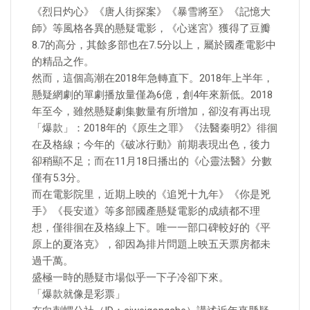
《烈日灼心》《唐人街探案》《暴雪將至》《記憶大
師》等風格各異的懸疑電影，《心迷宮》獲得了豆瓣
8.7的高分，其餘多部也在7.5分以上，屬於國產電影中
的精品之作。
然而，這個高潮在2018年急轉直下。2018年上半年，
懸疑網劇的單劇播放量僅為6億，創4年來新低。2018
年至今，雖然懸疑劇集數量有所增加，卻沒有再出現
「爆款」：2018年的《原生之罪》《法醫秦明2》徘徊
在及格線；今年的《破冰行動》前期表現出色，後力
卻稍顯不足；而在11月18日播出的《心靈法醫》分數
僅有5.3分。
而在電影院里，近期上映的《追兇十九年》《你是兇
手》《長安道》等多部國產懸疑電影的成績都不理
想，僅徘徊在及格線上下。唯一一部口碑較好的《平
原上的夏洛克》，卻因為排片問題上映五天票房都未
過千萬。
盛極一時的懸疑市場似乎一下子冷卻下來。
「爆款就像是彩票」