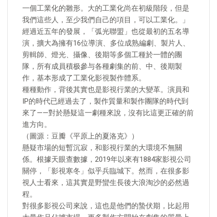
一個工業化的雛形。大的工業化尚在初級階段，但是
我們這些人，至少我們自己的項目，可以工業化。」
經過近五年的發展，「弧光聯盟」也從最初的五名導
演，擴大為擁有16位導演、多位成熟編劇、製片人、
剪輯師、燈光、攝像、後期等多個工種於一體的團
隊，所有成員積极參与各種劇集的前、中、後期製
作，基本形成了工業化影視製作體系。
種種動作，背後其實也是影視行業的大變革。演員和
IP的時代已經過去了，製作質量和製作團隊的時代到
來了——對於懸疑這一劇種來說，沒有比這更正確的前
進方向。
（圖源：豆瓣《平原上的夏洛克》）
懸疑市場的短暫沉寂，和影視行業的大環境不無關
係。根據天眼查數據，2019年以來有1884家影視公司
關停，「影視寒冬」似乎兵臨城下。然而，在很多影
視人士看來，這其實是野蠻生長後大浪淘沙的必然過
程。
對很多影視公司來說，這也是他們的蟄伏期，比起用