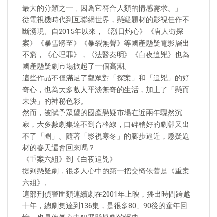
最大的分類之一，因為它符合人類的情感需求。」
從電視機時代到互聯網世界，懸疑題材的影視佳作不
斷湧現。自2015年以來，《烈日灼心》《唐人街探
案》《暴雪將至》《暴裂無聲》等國產懸疑電影層出
不窮，《心理罪》，《法醫秦明》《白夜追兇》也為
國產懸疑劇市場掀起了一個高潮。
這些作品不僅滿足了觀眾對「探案」和「追兇」的好
奇心，也為大多數人平淡無奇的生活，加上了「懸而
未決」的神秘色彩。
然而，被賦予眾望的國產懸疑市場在近兩年驟然沉
寂，大多數劇集達不到合格線，口碑稍好的劇卻又出
不了「圈」。隨著「影視寒冬」的腳步逼近，懸疑題
材的春天還會回來嗎？
《重案六組》到《白夜追兇》
提到懸疑劇，很多人心中的第一把交椅依舊是《重案
六組》。
這部刑偵警匪類連續劇在2001年上映，播出時間跨越
十年，總劇集達到136集，是很多80、90後的童年回