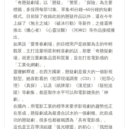
「奇懸疑劇場」以「懸疑」「警匪」「探險」為主要
標籤，多採用每部12集、單集45分鐘~60分鐘的短劇
模式。目前除了收錄此前的懸疑作品以外，還在今年
上線了《無主之城》《破冰行動》等新作，之後還將
推出《獵心者》《心靈法醫》《河神2》等作品接檔播
出。
如果說「愛青春劇場」的目標用戶是娛樂為主的年輕
觀眾，主打流量明星和輕喜劇的話，那麼「奇懸疑劇
場」就更注重劇集品質和質量，旨在打造電影感的
「工業化網劇」。
靈珊解釋道，在西方國家，懸疑劇是最大的一個影視
類型。她喜歡看的《犯罪現場調查（CSI）》《犯罪心
理》《真探》，以及《紙牌屋》《漢尼拔》《疑犯追
蹤》等劇集，都是製作水平可以和電影媲美的「神
劇」。
在國內，用電影工業的標準來要求影視劇的趨勢也正
在形成，懸疑劇成為最適合試水的一個劇種。此前成
功的懸疑劇，很多也都被稱讚為「具有電影感」。
這也是五百導演組建「弧光聯盟」的初心：「我想做