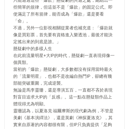
只能通過這些「爆款」懸疑劇的共通之處，總結出一
些簡單的規律，但這並不是「爆款」的固定公式。即
使滿足了所有規律，能否成為「爆款」還是要看
「命」。
不過，另外一位影視相關從業者也補充道：「爆款就
像是買彩票，首先要有資格進入樂透池，最後才能決
定搖出來的到底是誰。」
懸疑劇中的多樣人生
在此前流量明星+大IP的時代，懸疑劇一直表現得像一
個異類。
當初的「爆款」懸疑劇，大多數都沒有採用當時最火
的「流量明星」，也都不是改編自熱門IP，卻總有幾
部能突破重圍，完成逆襲。
無論是馬李靈珊，還是導演五百，一直都不吝於表現
對盲目追求大IP的「反感」。這一點在懸疑類作品上
體現得尤為明顯。
靈珊認為，以夏洛克·福爾摩斯的現代劇為例，不管是
美劇《基本演繹法》，還是英劇《神探夏洛克》，其
實來自原著的內容都很有限，但IP只負責提供「足夠