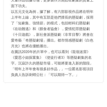
大量作品佔據市場，更多製作方開始在劇集的質量上
面下功夫。
以五元文化為例，據了解，有六部影視作品將在明年
上半年上線，其中有五部是他們擅長的懸疑劇，採用
了「短劇集、強情節」的模式，包括輕科幻懸疑劇
《在劫難逃》和《餵食者協會》，愛情犯罪懸疑劇
《十日遊戲》，新社會派懸疑劇《非常目擊》將會在
愛奇藝「奇懸疑劇場」播出。都市情感懸疑劇《白色
月光》也將在優酷播出。
在騰訊2020年的片單中，也可以看到《龍嶺迷窟》
《愛思小姐探案集》《使徒行者3》等懸疑劇集的名
字。沉寂許久的懸疑市場，可能將要進入新的階段。
「明年上半年會有很多好作品，」一位匿名影視項目
負責人告訴刺蝟公社：「可以期待一下。」