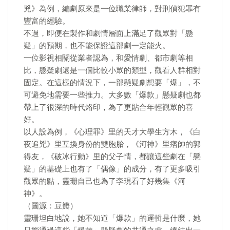
兇》為例，編劇原來是一位職業律師，對刑偵犯罪有
豐富的經驗。
不過，即便在製作和劇情層面上滿足了觀眾對「懸
疑」的預期，也不能保證這部劇一定能火。
一位影視相關從業者認為，和愛情劇、都市劇等相
比，懸疑劇還是一個比較小眾的類型，觀看人群相對
固定。在這樣的情況下，一部懸疑劇想要「爆」，不
可避免地需要一些推力。大多數「爆款」懸疑劇也都
帶上了很深的時代烙印，為了更貼合年輕觀眾的喜
好。
以人設為例，《心理罪》里的天才大學生方木，《白
夜追兇》里互換身份的雙胞胎，《河神》里痞帥的郭
得友，《破冰行動》里的父子情，都讓這些劇在「懸
疑」的基礎上也有了「偶像」的成分，有了更多吸引
觀眾的點，靈珊自己也為了李現看了好幾集《河
神》。
（圖源：豆瓣）
靈珊坦白地說，她不知道「爆款」的邏輯是什麼，她