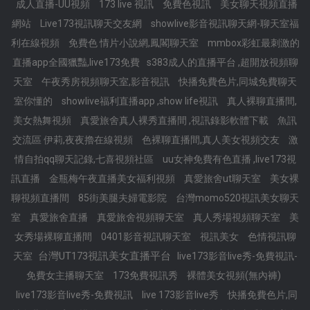
成人直播-UU視頻
173 live 視訊
免費色視訊
美女聊天視頻直播
網站
Live173視訊聊天交友網
showlive影音視訊聊天網-聊天室福
利在線視頻
免費色 情片小說網,鳳閣聊天室
mmbox彩虹最刺激的
直播app全國獵豔,live173免費
s383成人的直播平台 ,超開放視頻聊
天室
午夜秀房視頻聊天室,影音視訊
快播免費色片,同城免費聊天
室你懂的
showlive福利直播app ,show life視訊
真人裸聊直播間,
美女熱舞視頻
真愛旅舍真人裸秀直播間 ,視訊錄影軟體下載
魚訊
交流區 伊莉,夜夜擼在線視頻
色裸聊直播間,真人美女視頻交友
激
情自拍qq聊天記錄,七喜視頻社區
uu女神免費有色直播 ,live173視
訊直播
金瓶梅午夜直播美女福利視頻
真愛旅舍ut聊天室
美女裸
聊視頻直播間
85街美腿夫婦電影院
台灣momo520視訊美女聊天
室
真愛旅舍直播
真愛旅舍視頻聊天室
真人秀場視頻聊天室
美
女秀場裸聊直播間
0401影音視訊聊天室
視訊美女
色情視訊聊
台灣UT173視訊美女直播平台
天室
live173影音live秀-免費視訊-
免費女主播聊天室
173免費視訊秀
裸體美女視頻(無內褲)
live173影音live秀-免費視訊
live 173影音live秀
快播免費色片,同