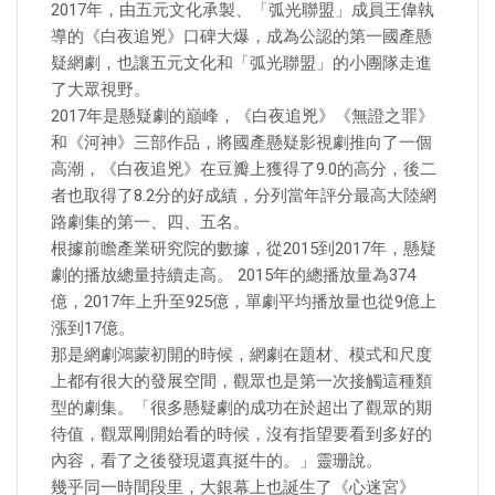
2017年，由五元文化承製、「弧光聯盟」成員王偉執
導的《白夜追兇》口碑大爆，成為公認的第一國產懸
疑網劇，也讓五元文化和「弧光聯盟」的小團隊走進
了大眾視野。
2017年是懸疑劇的巔峰，《白夜追兇》《無證之罪》
和《河神》三部作品，將國產懸疑影視劇推向了一個
高潮，《白夜追兇》在豆瓣上獲得了9.0的高分，後二
者也取得了8.2分的好成績，分列當年評分最高大陸網
路劇集的第一、四、五名。
根據前瞻產業研究院的數據，從2015到2017年，懸疑
劇的播放總量持續走高。 2015年的總播放量為374
億，2017年上升至925億，單劇平均播放量也從9億上
漲到17億。
那是網劇鴻蒙初開的時候，網劇在題材、模式和尺度
上都有很大的發展空間，觀眾也是第一次接觸這種類
型的劇集。「很多懸疑劇的成功在於超出了觀眾的期
待值，觀眾剛開始看的時候，沒有指望要看到多好的
內容，看了之後發現還真挺牛的。」靈珊說。
幾乎同一時間段里，大銀幕上也誕生了《心迷宮》