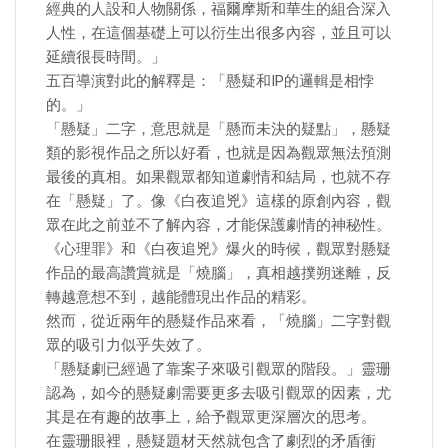
經典的人設和人物關係，福爾摩斯和華生的組合深入
人性，在這個基礎上可以衍生出很多內容，並且可以
延續很長時間。」
五百導演對此的解釋是：「懸疑和IP的邏輯是相悖
的。」
「懸疑」二字，意思就是「懸而未決的疑點」，懸疑
類的影視作品之所以好看，也就是因為觀眾無法預測
最後的真相。如果觀眾都知道劇情和結局，也就不存
在「懸疑」了。像《白夜追兇》這樣的原創內容，觀
眾在此之前並不了解內容，才能保護劇情的神秘性。
《心理罪》和《白夜追兇》爆火的時候，觀眾對懸疑
作品的最高讚賞就是「燒腦」，真相越撲朔迷離，反
轉越意想不到，越能體現出作品的精彩。
然而，從近兩年的懸疑作品來看，「燒腦」二字對觀
眾的吸引力似乎失效了。
「懸疑劇已經過了靠案子來吸引觀眾的階段。」靈珊
認為，如今的懸疑劇需要更多去吸引觀眾的因素，尤
其是在有趣的故事上，給予觀眾更深層次的思考。
在靈珊眼裡，懸疑題材天然就包含了劇烈的矛盾衝