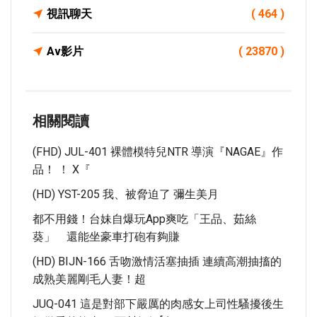
視訊聊天
( 464 )
Av影片
( 23870 )
相關閱讀
(FHD) JUL-401 裸體模特兒NTR 導演『NAGAE』作
品！ ！ X『
(HD) YST-205 我、被脅迫了 彌生美月
都不用錢！台妹自爆玩app爽吃「王品、茹絲
葵」 還能坐豪車打砲有夠賺
(HD) BIJN-166 舌吻激情活塞抽插 連續高潮抽搐的
成熟美麗剛毛人妻！超
JUQ-041 這是對部下嚴厲的肉感女上司性騷擾後生