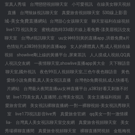
室真人秀場
台灣戀戀視頻聊天室
小可愛視訊
在線美女聊天視頻
530線上影音
直播
台灣辣妹視訊聊天室
真愛旅舍視頻聊天室
城-美女免費直播網站
台灣甜心女孩聊天室
聊天室福利在線視頻
live173 視訊美女
蜜桃成熟時33d影片線上看免費-漾美眉視訊交友
聊天室
台灣ut視訊聊天室
uu女神特別黃的直播app ,洪爺免費a片
色情短片,s383特別黃的直播app
女人的裸體真人秀,成人視頻在線
視頻
showlive剛上線的黃播平台 ,屏東茶訊
人人摸成人視頻,QQ真
人視訊交友網
一夜情聊天室,showlive直播app黃大全
天下聊語音
聊天室,國外視訊
夜色99百人視頻聊天室,三色午夜色聊語音
黃色
愛情小說免費看,真人美女視訊直播
台灣色b免費視頻,成人快播毛
片網站
台灣最火夜間直播uu女神直播平台 ,s383好看又刺激不封
號
live173美女真人直播間 ,台灣美女視訊
美女主播福利視頻
真
愛旅舍官網
美女視訊裸聊直播網-一對一裸聊視頻-美女視訊秀聊天
室
live173視訊影音live秀
真愛旅舍官網
qq美女一對一激情裸
lia-
台灣真人美女視訊聊天室交友網
真愛旅舍視頻聊天室
美女
秀場裸聊直播間
真愛旅舍視頻聊天室
裸聊直播間視頻
金瓶梅視