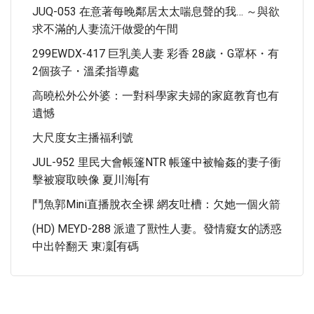
JUQ-053 在意著每晚鄰居太太喘息聲的我… ～與欲
求不滿的人妻流汗做愛的午間
299EWDX-417 巨乳美人妻 彩香 28歲・G罩杯・有
2個孩子・溫柔指導處
高曉松外公外婆：一對科學家夫婦的家庭教育也有
遺憾
大尺度女主播福利號
JUL-952 里民大會帳篷NTR 帳篷中被輪姦的妻子衝
擊被寢取映像 夏川海[有
鬥魚郭mini直播脫衣全裸 網友吐槽：欠她一個火箭
(HD) MEYD-288 派遣了獸性人妻。發情癡女的誘惑
中出幹翻天 東凜[有碼