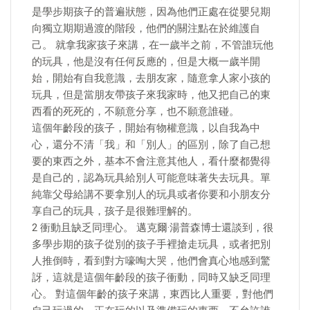
是學步期孩子的普遍狀態，因為他們正處在從嬰兒期
向獨立期期過渡的階段，他們的關注點在於維護自
己。 就拿我家孩子來講，在一歲半之前，不管誰玩他
的玩具，他是沒有任何反應的，但是大概一歲半開
始，開始有自我意識，去朋友家，隨意拿人家小孩的
玩具，但是當朋友帶孩子來我家時，他又把自己的東
西看的死死的，不願意分享，也不願意誰碰。
這個年齡段的孩子，開始有物權意識，以自我為中
心，還分不清「我」和「別人」的區別，除了自己想
要的東西之外，基本不會注意其他人，看什麼都覺得
是自己的，認為玩具給別人可能意味著失去玩具。單
純靠父母給講不要拿別人的玩具或者你要和小朋友分
享自己的玩具，孩子是很難理解的。
2 衝動且缺乏同理心。 邁克爾·湯普森博士還談到，很
多學步期的孩子從別的孩子手裡搶走玩具，或者把別
人推倒時，看到對方嚎啕大哭，他們會真心地感到驚
訝，這就是這個年齡段的孩子衝動，同時又缺乏同理
心。 對這個年齡的孩子來講，東西比人重要，對他們