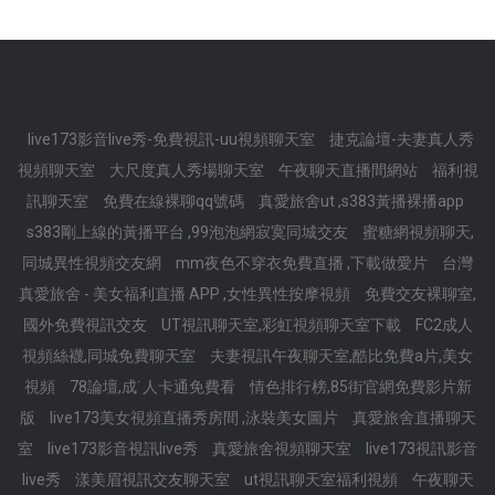
live173影音live秀-免費視訊-uu視頻聊天室
捷克論壇-夫妻真人秀
視頻聊天室
大尺度真人秀場聊天室
午夜聊天直播間網站
福利視
訊聊天室
免費在線裸聊qq號碼
真愛旅舍ut ,s383黃播裸播app
s383剛上線的黃播平台 ,99泡泡網寂寞同城交友
蜜糖網視頻聊天,
同城異性視頻交友網
mm夜色不穿衣免費直播 ,下載做愛片
台灣
真愛旅舍 - 美女福利直播 APP ,女性異性按摩視頻
免費交友裸聊室,
國外免費視訊交友
UT視訊聊天室,彩虹視頻聊天室下載
FC2成人
視頻絲襪,同城免費聊天室
夫妻視訊午夜聊天室,酷比免費a片,美女
視頻
78論壇,成˙人卡通免費看
情色排行榜,85街官網免費影片新
版
live173美女視頻直播秀房間 ,泳裝美女圖片
真愛旅舍直播聊天
室
live173影音視訊live秀
真愛旅舍視頻聊天室
live173視訊影音
live秀
漾美眉視訊交友聊天室
ut視訊聊天室福利視頻
午夜聊天