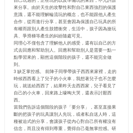
自己玩過的，正在玩的以及準備玩的東西，不允許誰
來分享。由於天生的攻擊性和對自己東西強烈的保護
意識，還不能理解輪流玩的概念，也不能跟他人產生
合作，從而進行分享，甚至會因為保護自己玩具的所
有權而跟別人產生肢體衝突，生活中，孩子因為搶玩
具、爭滑梯等產生的糾紛隨處可見。
同理心不僅包含了理解他人的感受，還有以自己的方
式去回應和幫助別人。回應和幫助別人是需要一點一
點學習來的，顯然這個階段的孩子，還不能完全做
到。
3 缺乏掌控感。 前陣子同學帶孩子西西來家裡，走的
時候西西看上了兒子的小火車，我想著兒子也不怎麼
玩，就送給西西了，結果昨天去西西家，兒子看見了
自己的小火車，回來路上嚎啕大哭，還表示討厭西
西。
當我們告訴這個階段的孩子「要分享」，甚至直接果
斷的把孩子的玩具讓別人先玩，或者私自送人時，這
種被迫式的分享，會讓孩子從內心對自己所有權沒有
信念，而且沒有得到尊重，覺得自己毫無掌控感。研