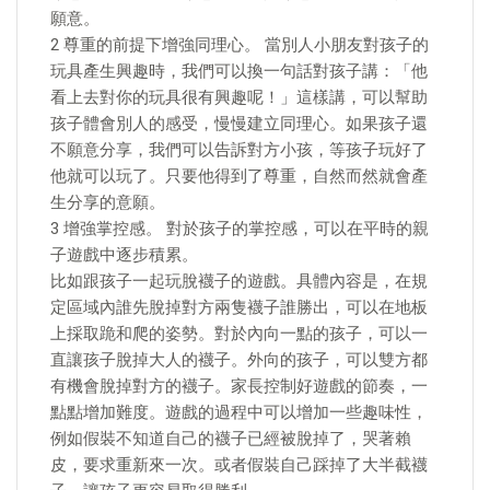
願意。
2 尊重的前提下增強同理心。 當別人小朋友對孩子的
玩具產生興趣時，我們可以換一句話對孩子講：「他
看上去對你的玩具很有興趣呢！」這樣講，可以幫助
孩子體會別人的感受，慢慢建立同理心。如果孩子還
不願意分享，我們可以告訴對方小孩，等孩子玩好了
他就可以玩了。只要他得到了尊重，自然而然就會產
生分享的意願。
3 增強掌控感。 對於孩子的掌控感，可以在平時的親
子遊戲中逐步積累。
比如跟孩子一起玩脫襪子的遊戲。具體內容是，在規
定區域內誰先脫掉對方兩隻襪子誰勝出，可以在地板
上採取跪和爬的姿勢。對於內向一點的孩子，可以一
直讓孩子脫掉大人的襪子。外向的孩子，可以雙方都
有機會脫掉對方的襪子。家長控制好遊戲的節奏，一
點點增加難度。遊戲的過程中可以增加一些趣味性，
例如假裝不知道自己的襪子已經被脫掉了，哭著賴
皮，要求重新來一次。或者假裝自己踩掉了大半截襪