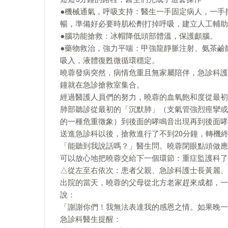
●機械通氣，呼吸支持：醫生一手固定病人，一手
暢，準備好必要時肌松劑打掉呼吸，建立人工輔助
●腦功能搶救：冰帽降低頭部體溫，保護顱腦。
●藥物救治，強力平喘：甲強龍靜脈注射、氨茶鹼
吸入，液體復甦微循環穩定。
曉蓉發病突然，病情危重且無家屬陪伴，急診科護
鐘就在急診搶救室集合。
經過醫護人員們的努力，曉蓉的血氧飽和度從最初的40
肺部聽診從最初的「沉默肺」（支氣管強烈痙攣或
的一種危重徵象）到後面的哮鳴音出現再到後面哮
送進急診科以後，搶救進行了不到20分鐘，轉機
「能聽到我說話嗎？」醫生問。曉蓉閉眼點頭做應
可以放心地把曉蓉交給下一個環節：重症監護科了。
△從左至右依次：患者父親、急診科護士長黃麗、
出院的當天，曉蓉的父母從北方老家趕來成都，一
說：
「謝謝你們！我無法表達我的感恩之情。如果晚一
急診科醫生提醒：