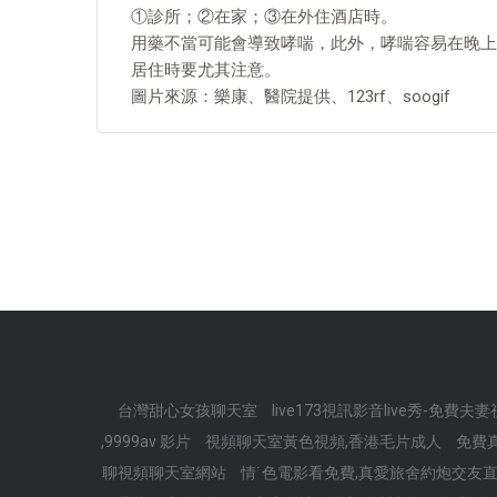
①診所；②在家；③在外住酒店時。
用藥不當可能會導致哮喘，此外，哮喘容易在晚上
居住時要尤其注意。
圖片來源：樂康、醫院提供、123rf、soogif
台灣甜心女孩聊天室
live173視訊影音live秀-免費
,9999av 影片
視頻聊天室黃色視頻,香港毛片成人
免費
聊視頻聊天室網站
情˙色電影看免費,真愛旅舍約炮交友