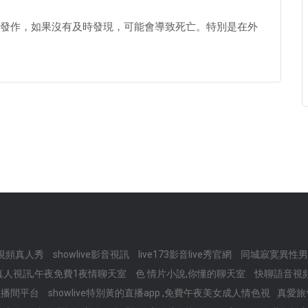
發作，如果沒有及時發現，可能會導致死亡。特別是在外
夫妻視頻真人秀
showlive影音視訊
live173影音live秀官網
同城寂寞異性
真人視訊,午夜免費1夜情聊天室
色 情片小說,你懂的聊天室
快聊語音視頻
直播間平台
showlive特別黃的直播app ,免費午夜美女成人情色視
真愛旅舍