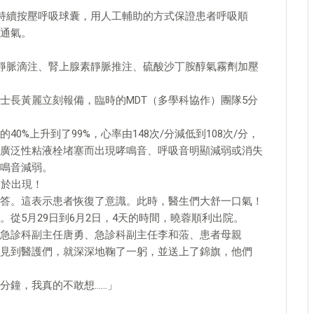
持續按壓呼吸球囊，用人工輔助的方式保證患者呼吸順
通氣。
靜脈滴注、腎上腺素靜脈推注、硫酸沙丁胺醇氣霧劑加壓
士長黃麗立刻報備，臨時的MDT（多學科協作）團隊5分
%上升到了99%，心率由148次/分減低到108次/分，
廣泛性粘液栓堵塞而出現哮鳴音、呼吸音明顯減弱或消失
鳴音減弱。
終於出現！
答。這表示患者恢復了意識。此時，醫生們大舒一口氣！
從5月29日到6月2日，4天的時間，曉蓉順利出院。
急診科副主任唐勇、急診科副主任李和蒞、患者母親
見到醫護們，就深深地鞠了一躬，並送上了錦旗，他們
分鐘，我真的不敢想……」