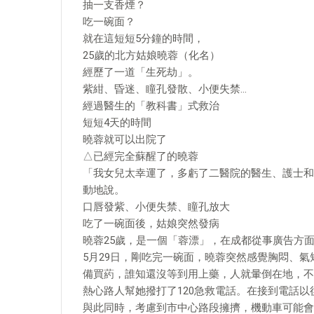
抽一支香煙？
吃一碗面？
就在這短短5分鐘的時間，
25歲的北方姑娘曉蓉（化名）
經歷了一道「生死劫」。
紫紺、昏迷、瞳孔發散、小便失禁…
經過醫生的「教科書」式救治
短短4天的時間
曉蓉就可以出院了
△已經完全蘇醒了的曉蓉
「我女兒太幸運了，多虧了二醫院的醫生、護士和
動地說。
口唇發紫、小便失禁、瞳孔放大
吃了一碗面後，姑娘突然發病
曉蓉25歲，是一個「蓉漂」，在成都從事廣告方
5月29日，剛吃完一碗面，曉蓉突然感覺胸悶、
備買葯，誰知還沒等到用上藥，人就暈倒在地，不
熱心路人幫她撥打了120急救電話。在接到電話
與此同時，考慮到市中心路段擁擠，機動車可能會