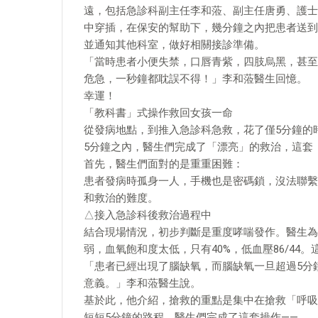
遠，包括急診科副主任李和蒞、副主任唐勇、護士
中穿插，在保安的幫助下，幾分鐘之內把患者送到
並通知其他科室，做好相關接診準備。
「當時患者小便失禁，口唇青紫，四肢烏黑，甚至
危急，一秒鐘都耽誤不得！」李和蒞醫生回憶。
幸運！
「教科書」式操作救回女孩一命
從發病地點，到推入急診科急救，花了僅5分鐘的
5分鐘之內，醫生們完成了「漂亮」的救治，這套
首先，醫生們面對的是重重困難：
患者發病時孤身一人，手機也是密碼鎖，沒法聯繫
和救治的難度。
△接入急診科後救治過程中
結合現場情況，初步判斷是重度哮喘發作。醫生為
弱，血氧飽和度太低，只有40%，低血壓86/44
「患者已經出現了腦缺氧，而腦缺氧一旦超過5分
意義。」李和蒞醫生說。
基於此，他介紹，搶救的重點是集中在搶救「呼吸
短短5分鐘的路程，醫生們完成了這套操作——