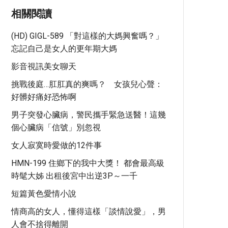
相關閱讀
(HD) GIGL-589 「對這樣的大媽興奮嗎？」
忘記自己是女人的更年期大媽
影音視訊美女聊天
挑戰後庭…肛肛真的爽嗎？ 女孩兒心聲：
好髒好痛好恐怖啊
男子突發心臟病，警民攜手緊急送醫！這幾
個心臟病「信號」別忽視
女人寂寞時愛做的12件事
HMN-199 住鄉下的我中大獎！ 都會最高級
時髦大姊 出租後宮中出逆3P～一千
短篇黃色愛情小說
情商高的女人，懂得這樣「談情說愛」，男
人會不捨得離開