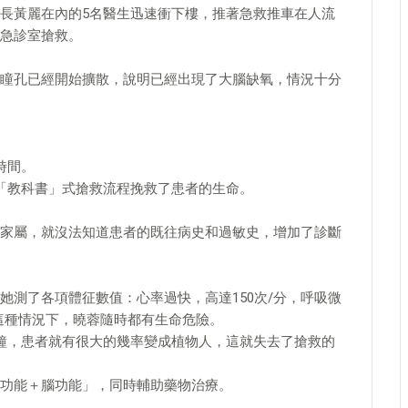
長黃麗在內的5名醫生迅速衝下樓，推著急救推車在人流
急診室搶救。
瞳孔已經開始擴散，說明已經出現了大腦缺氧，情況十分
時間。
「教科書」式搶救流程挽救了患者的生命。
家屬，就沒法知道患者的既往病史和過敏史，增加了診斷
她測了各項體征數值：心率過快，高達150次/分，呼吸微
。這種情況下，曉蓉隨時都有生命危險。
鐘，患者就有很大的幾率變成植物人，這就失去了搶救的
功能＋腦功能」，同時輔助藥物治療。