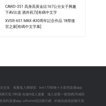
CAWD-351 高身高黃金比167公分女子興趣
下AV出道 酒井莉乃[有碼中文字
XVSR-651 MAX-A30周年記念作品 18禁後
宮之家[有碼中文字幕]
男女交友
免費進入裸聊室
live173夜晚十大禁用直播app
聊天室,18h漫-在線H成人漫畫
成人寂寞一夜情網,同城陪
福利直播app ,uthome視訊聊天網
約炮在線視頻聊天室