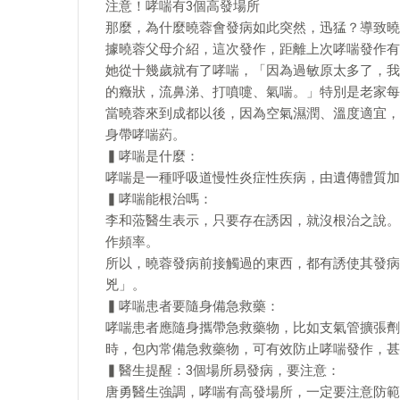
注意！哮喘有3個高發場所
那麼，為什麼曉蓉會發病如此突然，迅猛？導致曉
據曉蓉父母介紹，這次發作，距離上次哮喘發作有
她從十幾歲就有了哮喘，「因為過敏原太多了，我
的癥狀，流鼻涕、打噴嚏、氣喘。」特別是老家每
當曉蓉來到成都以後，因為空氣濕潤、溫度適宜，
身帶哮喘葯。
▍哮喘是什麼：
哮喘是一種呼吸道慢性炎症性疾病，由遺傳體質加
▍哮喘能根治嗎：
李和蒞醫生表示，只要存在誘因，就沒根治之說。
作頻率。
所以，曉蓉發病前接觸過的東西，都有誘使其發病
兇」。
▍哮喘患者要隨身備急救藥：
哮喘患者應隨身攜帶急救藥物，比如支氣管擴張劑
時，包內常備急救藥物，可有效防止哮喘發作，甚
▍醫生提醒：3個場所易發病，要注意：
唐勇醫生強調，哮喘有高發場所，一定要注意防範